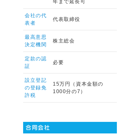
年まで延長可
会社の代
代表取締役
表者
最高意思
株主総会
決定機関
定款の認
必要
証
設立登記
15万円（資本金額の
の登録免
1000分の7）
許税
合同会社