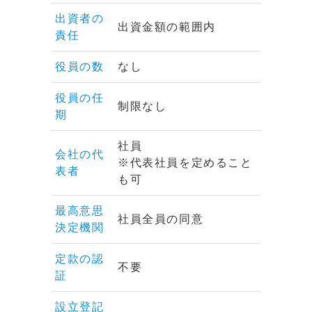
出資者の
出資金額の範囲内
責任
役員の数
なし
役員の任
制限なし
期
社員
会社の代
※代表社員を定めること
表者
も可
最高意思
社員全員の同意
決定機関
定款の認
不要
証
設立登記